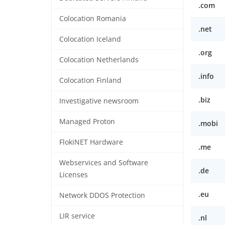
.com
Colocation Romania
.net
Colocation Iceland
.org
Colocation Netherlands
.info
Colocation Finland
.biz
Investigative newsroom
Managed Proton
.mobi
FlokiNET Hardware
.me
Webservices and Software
.de
Licenses
.eu
Network DDOS Protection
LIR service
.nl