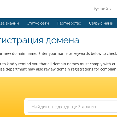
Русский
за знаний
Статус сети
Партнерство
Связь с нами
гистрация домена
ur new domain name. Enter your name or keywords below to check a
 to kindly remind you that all domain names must comply with our
se department may also review domain registrations for compliance