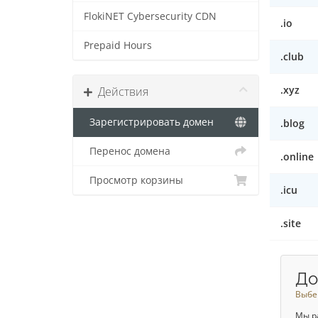
FlokiNET Cybersecurity CDN
.io
Prepaid Hours
.club
.xyz
Действия
Зарегистрировать домен
.blog
Перенос домена
.online
Просмотр корзины
.icu
.site
До
Выбе
Мы р