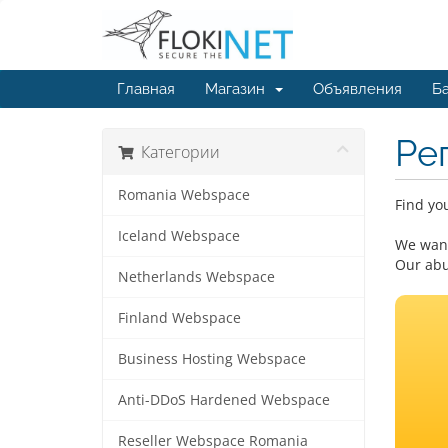
Главная
Магазин
Объявления
Ба
Ре
Категории
Romania Webspace
Find yo
Iceland Webspace
We want
Our abu
Netherlands Webspace
Finland Webspace
Business Hosting Webspace
Anti-DDoS Hardened Webspace
Reseller Webspace Romania