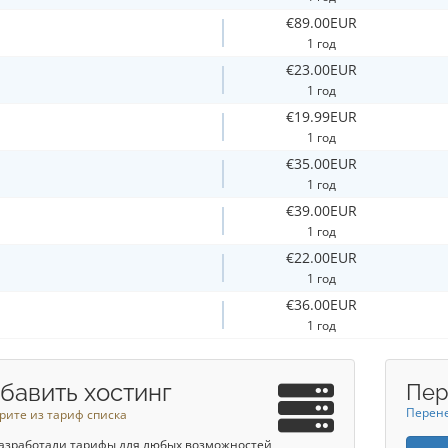
€89.00EUR
1 год
€23.00EUR
1 год
€19.99EUR
1 год
€35.00EUR
1 год
€39.00EUR
1 год
€22.00EUR
1 год
€36.00EUR
1 год
бавить хостинг
Пер
Перене
рите из тариф списка
азработали тарифы для любых возможностей