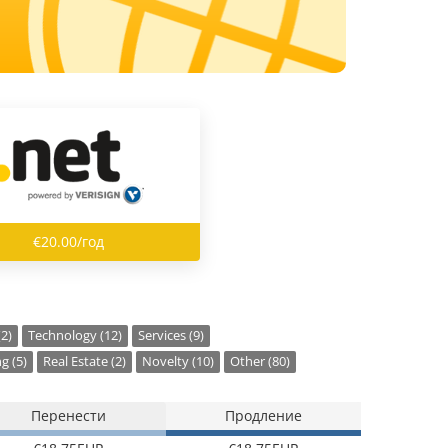
€20.00/год
(2)
Technology (12)
Services (9)
g (5)
Real Estate (2)
Novelty (10)
Other (80)
Перенести
Продление