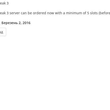
eak 3
ak 3 server can be ordered now with a minimum of 5 slots (before
 Березень 2, 2016
ад