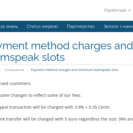
Українська
за знань
Статус мережі
Партнерство
Зв'язок з нам
yment method charges an
amspeak slots
Сповіщення
Payment method charges and minimum teamspeak slots
lued customers,
some changes to reflect some of our fees.
ypal transaction will be charged with 3.9% + 0.35 Cents
k transfer will be charged with 5 euro regardless the size. (We are 