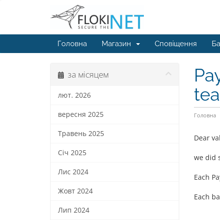
Головна
Магазин
Сповіщення
Ба
Pa
за місяцем
te
лют. 2026
вересня 2025
Головна
Травень 2025
Dear va
Січ 2025
we did 
Лис 2024
Each Pa
Жовт 2024
Each ban
Лип 2024