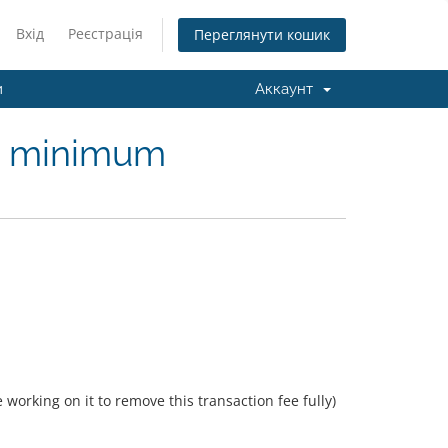
Вхід
Реєстрація
Переглянути кошик
и
Аккаунт
d minimum
working on it to remove this transaction fee fully)