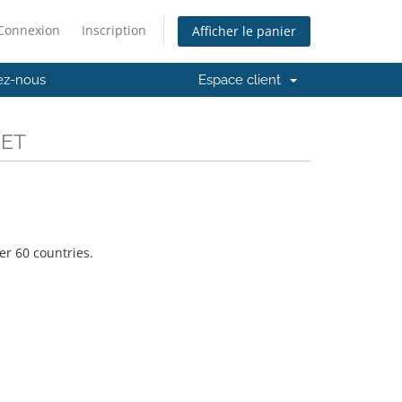
Connexion
Inscription
Afficher le panier
ez-nous
Espace client
NET
er 60 countries.