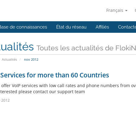
Français
Base de connaissances
État du réseau
Affiliés
Contact
ualités
Toutes les actualités de Floki
Actualités
nov 2012
Services for more than 60 Countries
offer VoIP services with low call rates and phone numbers from ov
interested please contact our support team
v 2012