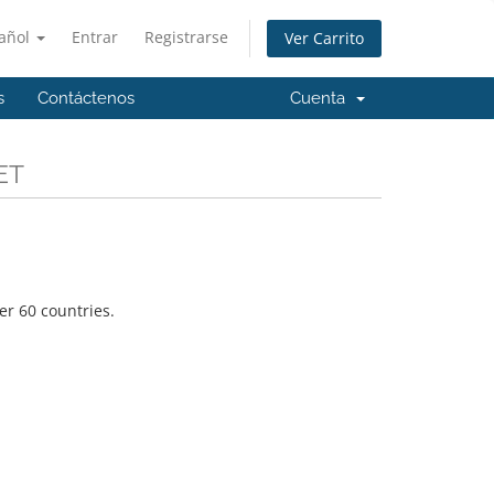
añol
Entrar
Registrarse
Ver Carrito
s
Contáctenos
Cuenta
ET
er 60 countries.