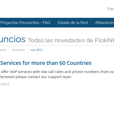
Esp
Preguntas Frecuentes - FAQ
Estado de la Red
Afiliacione
uncios
Todas las novedades de FlokiN
ación
Anuncios
nov 2012
Services for more than 60 Countries
offer VoIP services with low call rates and phone numbers from ov
interested please contact our support team
v 2012