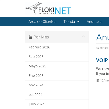
Área de Clientes
Tienda
Anuncios
An
Por Mes
Febrero 2026
Administr
Sep 2025
VOIP 
Mayo 2025
We now 
If you 
Ene 2025
12º no
nov 2024
oct 2024
Julio 2024