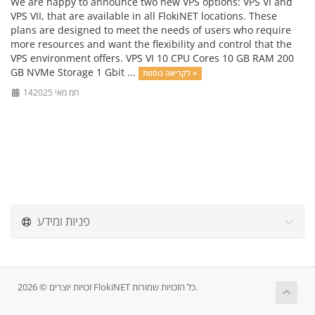
We are happy to announce two new VPS options: VPS VI and
VPS VII, that are available in all FlokiNET locations. These
plans are designed to meet the needs of users who require
more resources and want the flexibility and control that the
VPS environment offers. VPS VI 10 CPU Cores 10 GB RAM 200
GB NVMe Storage 1 Gbit ...
לקריאה נוספת »
14חמ מאי 2025
פניות ומידע
זכויות יוצרים © 2026 FlokiNET כל הזכויות שמורות.