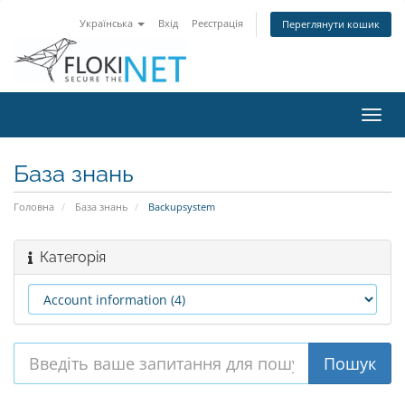
Українська
Вхід
Реєстрація
Переглянути кошик
Пере
наві
База знань
Головна
База знань
Backupsystem
Категорія