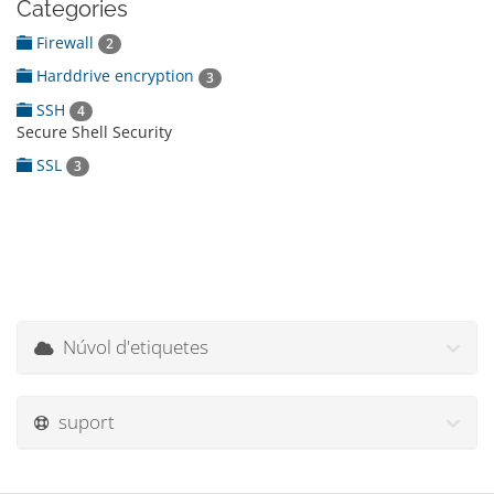
Categories
Firewall
2
Harddrive encryption
3
SSH
4
Secure Shell Security
SSL
3
Núvol d'etiquetes
suport