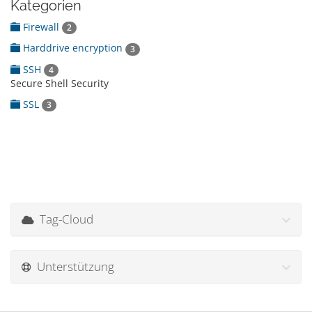
Kategorien
Firewall
2
Harddrive encryption
3
SSH
4
Secure Shell Security
SSL
3
Tag-Cloud
Unterstützung