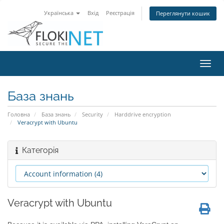
Українська
Вхід
Реєстрація
Переглянути кошик
Пере
наві
База знань
Головна
База знань
Security
Harddrive encryption
Veracrypt with Ubuntu
Категорія
Veracrypt with Ubuntu