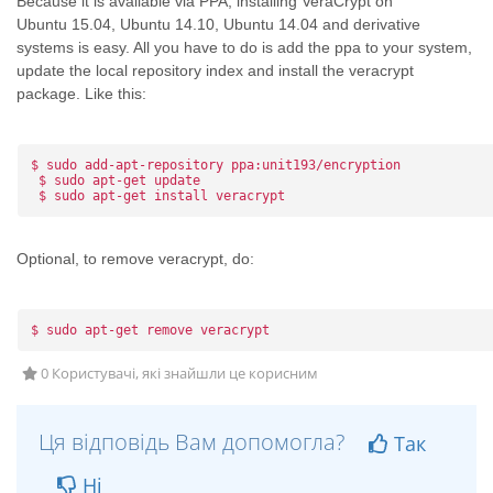
Because it is available via PPA, installing VeraCrypt on
Ubuntu 15.04, Ubuntu 14.10, Ubuntu 14.04 and derivative
systems is easy. All you have to do is add the ppa to your system,
update the local repository index and install the veracrypt
package. Like this:
$ sudo add-apt-repository ppa:unit193/encryption
 $ sudo apt-get update
 $ sudo apt-get install veracrypt
Optional, to remove veracrypt, do:
$ sudo apt-get remove veracrypt
0 Користувачі, які знайшли це корисним
Ця відповідь Вам допомогла?
Так
Ні