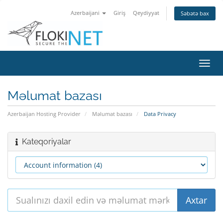
Azerbaijani
Giriş
Qeydiyyat
Səbətə bax
Naviq
keçid
Məlumat bazası
Azerbaijan Hosting Provider
Məlumat bazası
Data Privacy
Kateqoriyalar