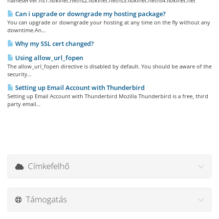
nameserver:ns1.flokinet.netns2.flokinet.netns3.flokinet.netns4.flokinet.net
Can i upgrade or downgrade my hosting package?
You can upgrade or downgrade your hosting at any time on the fly without any
downtime.An...
Why my SSL cert changed?
Using allow_url_fopen
The allow_url_fopen directive is disabled by default. You should be aware of the
security...
Setting up Email Account with Thunderbird
Setting up Email Account with Thunderbird Mozilla Thunderbird is a free, third
party email...
Címkefelhő
Támogatás