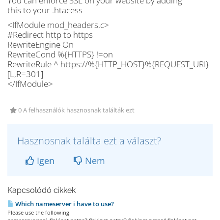
You can enforce SSL on your website by adding
this to your .htacess
<IfModule mod_headers.c>
#Redirect http to https
RewriteEngine On
RewriteCond %{HTTPS} !=on
RewriteRule ^ https://%{HTTP_HOST}%{REQUEST_URI}
[L,R=301]
</IfModule>
0 A felhasználók hasznosnak találták ezt
Hasznosnak találta ezt a választ?
Igen
Nem
Kapcsolódó cikkek
Which nameserver i have to use?
Please use the following