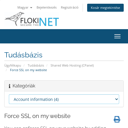
Magyar
Bejelentkezés
Regisztráció
Kosár megtekintése
Váltá
a
navig
Tudásbázis
Ügyfélkapu
Tudásbázis
Shared Web Hosting (CPanel)
Force SSL on my website
Kategóriák
Force SSL on my website