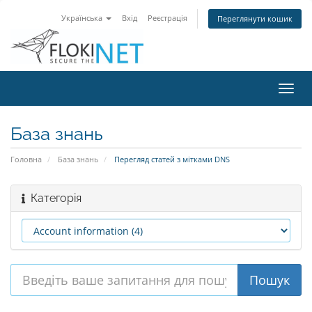
Українська
Вхід
Реєстрація
Переглянути кошик
Пере
наві
База знань
Головна
База знань
Перегляд статей з мітками DNS
Категорія