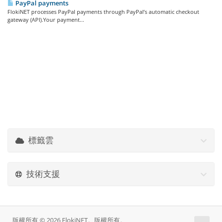
PayPal payments
FlokiNET processes PayPal payments through PayPal’s automatic checkout
gateway (API).Your payment...
標籤雲
技術支援
版權所有 © 2026 FlokiNET。版權所有。