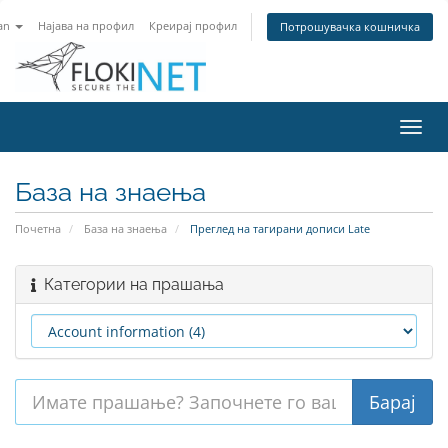
an
Најава на профил
Креирај профил
Потрошувачка кошничка
Вклу
ја
нави
База на знаења
Почетна
База на знаења
Преглед на тагирани дописи Late
Категории на прашања