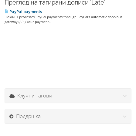
Преглед на тагирани дописи 'Late'
PayPal payments
FlokiNET processes PayPal payments through PayPal’s automatic checkout
gateway (API).Your payment...
Клучни тагови
Поддршка