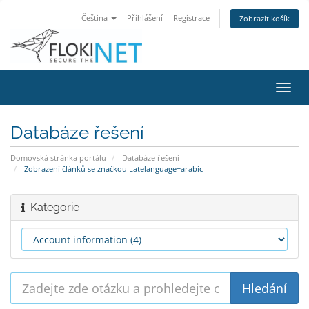
Čeština
Přihlášení
Registrace
Zobrazit košík
Přep
navig
Databáze řešení
Domovská stránka portálu
Databáze řešení
Zobrazení článků se značkou Latelanguage=arabic
Kategorie