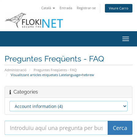
Català
Entrada
Registrar-se
Veure Carro
Canv
la
nave
Preguntes Freqüents - FAQ
Administració
Preguntes Freqüents - FAQ
Visualitzant articles etiquetats Latelanguage=hebrew
Categories