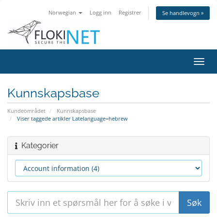
Norwegian
Logg inn
Registrer
Se handlevogn »
Bytt
navig
Kunnskapsbase
Kundeområdet
Kunnskapsbase
Viser taggede artikler Latelanguage=hebrew
Kategorier