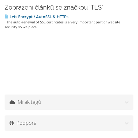
Zobrazení článků se značkou 'TLS'
Lets Encrypt / AutoSSL & HTTPs
The auto-renewal of SSL certificates is a very important part of website
security so we place...
Mrak tagů
Podpora