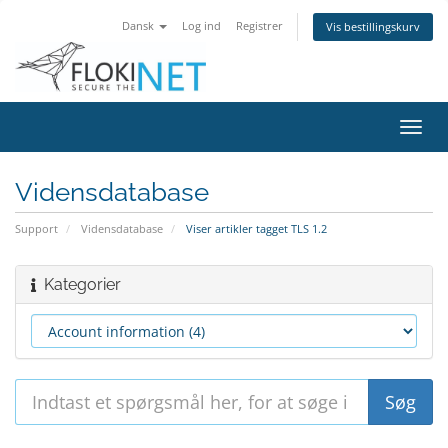
Dansk
Log ind
Registrer
Vis bestillingskurv
Skift
navig
Vidensdatabase
Support
Vidensdatabase
Viser artikler tagget TLS 1.2
Kategorier