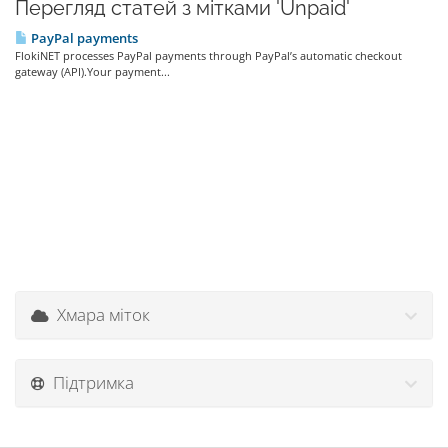
Перегляд статей з мітками 'Unpaid'
PayPal payments
FlokiNET processes PayPal payments through PayPal’s automatic checkout
gateway (API).Your payment...
Хмара міток
Підтримка