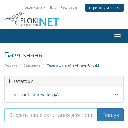
Українська
Вхід
Реєстрація
Переглянути кошик
Пере
наві
База знань
Головна
База знань
Перегляд статей з мітками Unpaid
Категорія