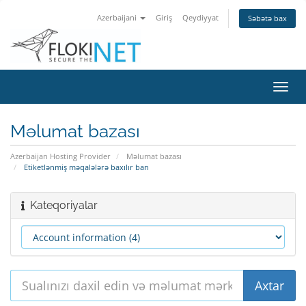
Azerbaijani
Giriş
Qeydiyyat
Səbətə bax
Naviq
keçid
Məlumat bazası
Azerbaijan Hosting Provider
Məlumat bazası
Etiketlənmiş məqalələrə baxılır ban
Kateqoriyalar