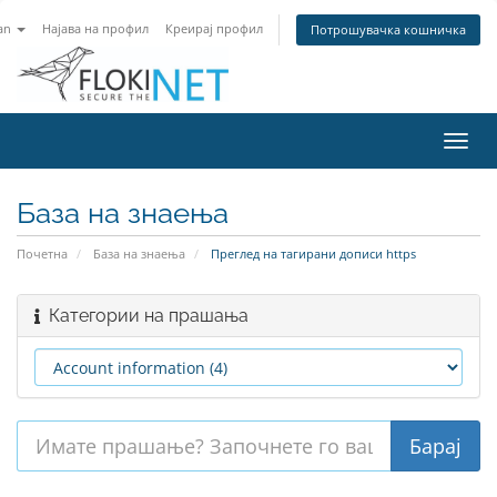
an
Најава на профил
Креирај профил
Потрошувачка кошничка
Вклу
ја
нави
База на знаења
Почетна
База на знаења
Преглед на тагирани дописи https
Категории на прашања