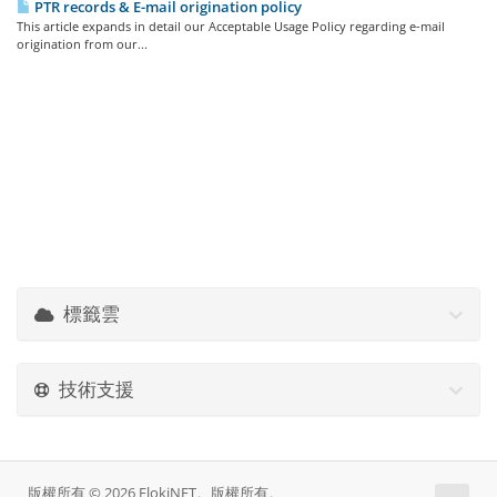
PTR records & E-mail origination policy
This article expands in detail our Acceptable Usage Policy regarding e-mail
origination from our...
標籤雲
技術支援
版權所有 © 2026 FlokiNET。版權所有。