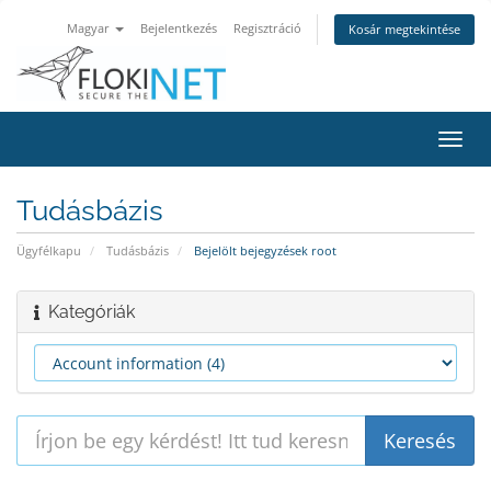
Magyar
Bejelentkezés
Regisztráció
Kosár megtekintése
Váltá
a
navig
Tudásbázis
Ügyfélkapu
Tudásbázis
Bejelölt bejegyzések root
Kategóriák