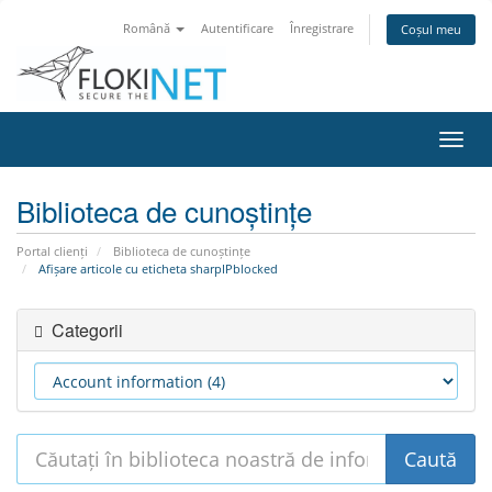
Română
Autentificare
Înregistrare
Coșul meu
Navi
Toggl
Biblioteca de cunoștințe
Portal clienți
Biblioteca de cunoștințe
Afișare articole cu eticheta sharpIPblocked
Categorii