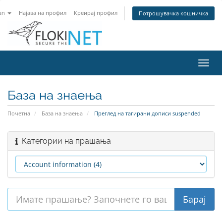
an
Најава на профил
Креирај профил
Потрошувачка кошничка
Вклу
ја
нави
База на знаења
Почетна
База на знаења
Преглед на тагирани дописи suspended
Категории на прашања