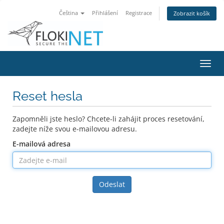
Čeština
Přihlášení
Registrace
Zobrazit košík
Přep
navig
Reset hesla
Zapomněli jste heslo? Chcete-li zahájit proces resetování,
zadejte níže svou e-mailovou adresu.
E-mailová adresa
Odeslat