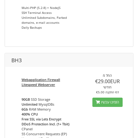
Multi-PHP (5.2-8) + NodeJS
SSH Terminal Access
Unlimited Subdomains, Parked
domains, e-mail accounts
Daily Backups
BH3
החל מ
Webapplication Firewall
€29.00EUR
Litespeed Webserver
חודשי
€5.00 דמי התקנה
90GB
SSD Storage
הזמינו עכשיו
Unlimited
MysqlDBs
6Gb
RAM Memory
400% CPU
Free SSL via Lets Encrypt
DDoS Protection Incl. (1+ Tbit)
CPanel
55 Concurrent Requests (EP)