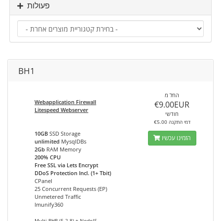
פעולות
BH1
החל מ
Webapplication Firewall
€9.00EUR
Litespeed Webserver
חודשי
€5.00 דמי התקנה
10GB
SSD Storage
הזמינו עכשיו
unlimited
MysqlDBs
2Gb
RAM Memory
200% CPU
Free SSL via Lets Encrypt
DDoS Protection Incl. (1+ Tbit)
CPanel
25 Concurrent Requests (EP)
Unmetered Traffic
Imunify360
Multi-PHP (5.2-8) + NodeJS