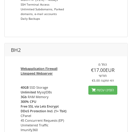
SSH Terminal Access
Unlimited Subdomains, Parked
domains, e-mail accounts
Daily Backups
BH2
החל מ
Webapplication Firewall
€17.00EUR
Litespeed Webserver
חודשי
€5.00 דמי התקנה
40GB
SSD Storage
הזמינו עכשיו
Unlimited
MysqlDBs
3Gb
RAM Memory
300% CPU
Free SSL via Lets Encrypt
DDoS Protection Incl. (1+ Tbit)
CPanel
45 Concurrent Requests (EP)
Unmetered Traffic
Imunify360