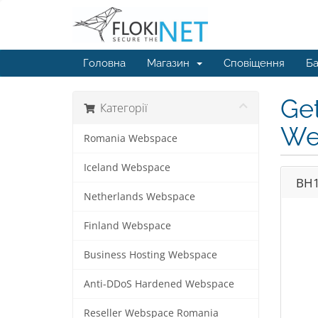
Головна
Магазин
Сповіщення
Ба
Ge
Категорії
We
Romania Webspace
Iceland Webspace
BH
Netherlands Webspace
Finland Webspace
Business Hosting Webspace
Anti-DDoS Hardened Webspace
Reseller Webspace Romania