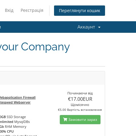
Вхід
Реєстрація
Переглянути кошик
и
Аккаунт
 your Company
Починаючи від
ebapplication Firewall
€17.00EUR
itespeed Webserver
Щомісячно
€5.00 Вартість встановлення
0GB
SSD Storage
Замовити зараз
nlimited
MysqlDBs
Gb
RAM Memory
00% CPU