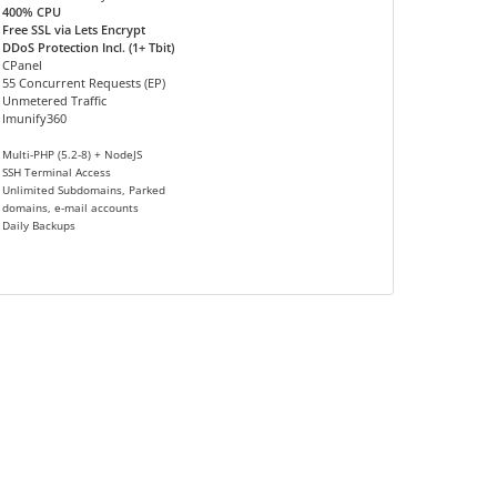
400% CPU
Free SSL via Lets Encrypt
DDoS Protection Incl. (1+ Tbit)
CPanel
55 Concurrent Requests (EP)
Unmetered Traffic
Imunify360
Multi-PHP (5.2-8) + NodeJS
SSH Terminal Access
Unlimited Subdomains, Parked
domains, e-mail accounts
Daily Backups