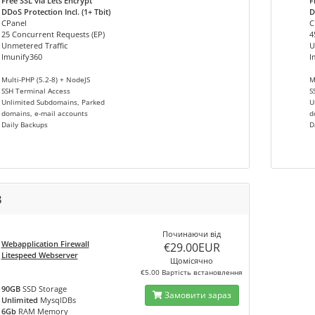
Free SSL via Lets Encrypt
F
DDoS Protection Incl. (1+ Tbit)
D
CPanel
C
25 Concurrent Requests (EP)
4
Unmetered Traffic
U
Imunify360
I
Multi-PHP (5.2-8) + NodeJS
M
SSH Terminal Access
S
Unlimited Subdomains, Parked
U
domains, e-mail accounts
d
Daily Backups
D
3
Починаючи від
Webapplication Firewall
€29.00EUR
Litespeed Webserver
Щомісячно
€5.00 Вартість встановлення
90GB
SSD Storage
Замовити зараз
Unlimited
MysqlDBs
6Gb
RAM Memory