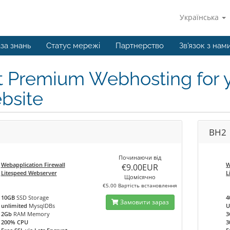
Українська
за знань
Статус мережі
Партнерство
Зв'язок з нам
t Premium Webhosting for
bsite
1
BH2
Починаючи від
Webapplication Firewall
W
€9.00EUR
Litespeed Webserver
L
Щомісячно
€5.00 Вартість встановлення
10GB
SSD Storage
4
Замовити зараз
unlimited
MysqlDBs
U
2Gb
RAM Memory
3
200% CPU
3