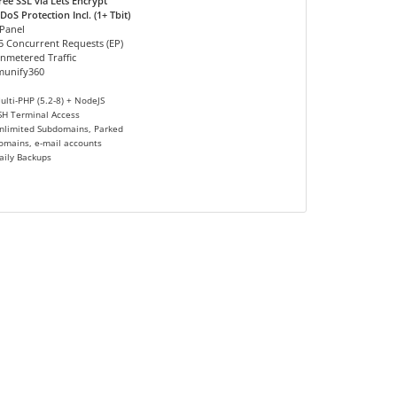
ree SSL via Lets Encrypt
DoS Protection Incl. (1+ Tbit)
Panel
5 Concurrent Requests (EP)
nmetered Traffic
munify360
ulti-PHP (5.2-8) + NodeJS
SH Terminal Access
nlimited Subdomains, Parked
omains, e-mail accounts
aily Backups