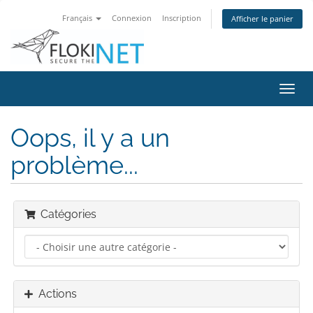
Français
Connexion
Inscription
Afficher le panier
Bascu
la
navig
Oops, il y a un
problème...
Catégories
Actions