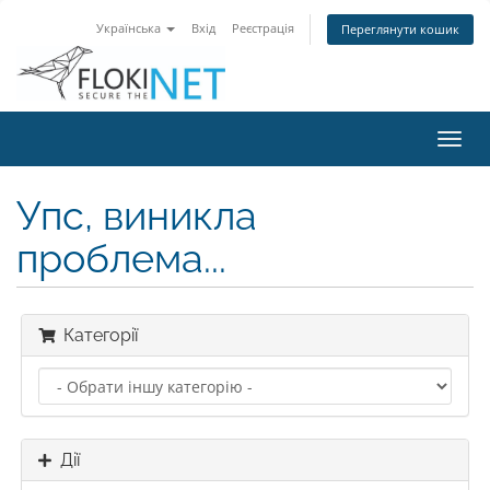
Українська
Вхід
Реєстрація
Переглянути кошик
Пере
наві
Упс, виникла
проблема...
Категорії
Дії