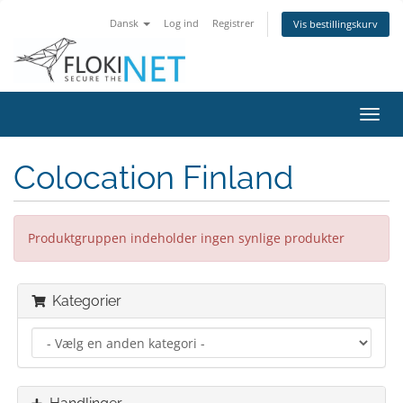
Dansk
Log ind
Registrer
Vis bestillingskurv
Skift
navig
Colocation Finland
Produktgruppen indeholder ingen synlige produkter
Kategorier