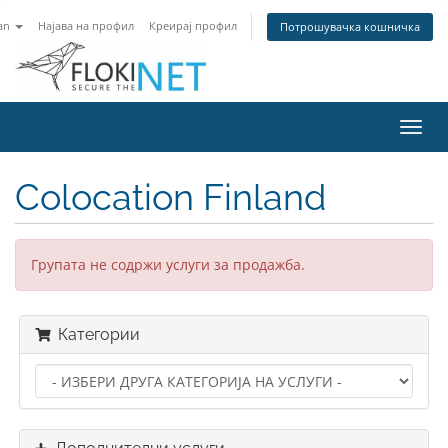
an
Најава на профил
Креирај профил
Потрошувачка кошничка
Вклу
ја
нави
Colocation Finland
Групата не содржи услуги за продажба.
Категории