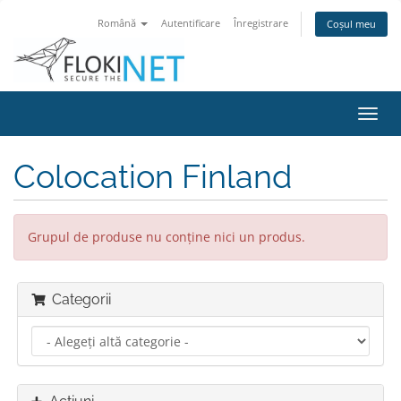
Română
Autentificare
Înregistrare
Coșul meu
Navi
Toggl
Colocation Finland
Grupul de produse nu conține nici un produs.
Categorii