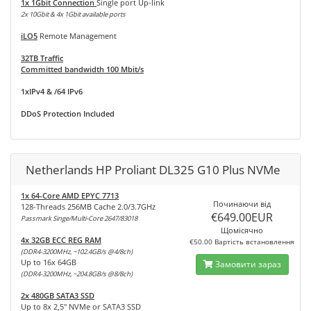
1x 1Gbit Connection
Single port Up-link
2x 10Gbit & 4x 1Gbit available ports
iLO5
Remote Management
32TB Traffic
Committed bandwidth 100 Mbit/s
1xIPv4 & /64 IPv6
DDoS Protection Included
Netherlands HP Proliant DL325 G10 Plus NVMe
1x 64-Core AMD EPYC 7713
Починаючи від
128-Threads 256MB Cache 2.0/3.7GHz
€649.00EUR
Passmark Singe/Multi-Core 2647/83018
Щомісячно
4x 32GB ECC REG RAM
€50.00 Вартість встановлення
(DDR4-3200MHz, ~102.4GB/s @4/8ch)
Up to 16x 64GB
Замовити зараз
(DDR4-3200MHz, ~204.8GB/s @8/8ch)
2x 480GB SATA3 SSD
Up to 8x 2,5" NVMe or SATA3 SSD