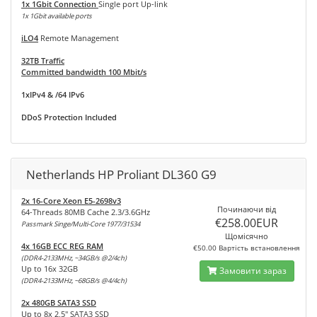
1x 1Gbit Connection
Single port Up-link
1x 1Gbit available ports
iLO4
Remote Management
32TB Traffic
Committed bandwidth 100 Mbit/s
1xIPv4 & /64 IPv6
DDoS Protection Included
Netherlands HP Proliant DL360 G9
2x 16-Core Xeon E5-2698v3
Починаючи від
64-Threads 80MB Cache 2.3/3.6GHz
€258.00EUR
Passmark Singe/Multi-Core 1977/31534
Щомісячно
4x 16GB ECC REG RAM
€50.00 Вартість встановлення
(DDR4-2133MHz, ~34GB/s @2/4ch)
Up to 16x 32GB
Замовити зараз
(DDR4-2133MHz, ~68GB/s @4/4ch)
2x 480GB SATA3 SSD
Up to 8x 2,5" SATA3 SSD