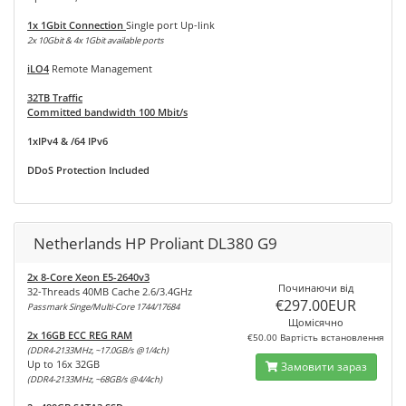
1x 1Gbit Connection
Single port Up-link
2x 10Gbit & 4x 1Gbit available ports
iLO4
Remote Management
32TB Traffic
Committed bandwidth 100 Mbit/s
1xIPv4 & /64 IPv6
DDoS Protection Included
Netherlands HP Proliant DL380 G9
2x 8-Core Xeon E5-2640v3
Починаючи від
32-Threads 40MB Cache 2.6/3.4GHz
€297.00EUR
Passmark Singe/Multi-Core 1744/17684
Щомісячно
2x 16GB ECC REG RAM
€50.00 Вартість встановлення
(DDR4-2133MHz, ~17.0GB/s @1/4ch)
Up to 16x 32GB
Замовити зараз
(DDR4-2133MHz, ~68GB/s @4/4ch)