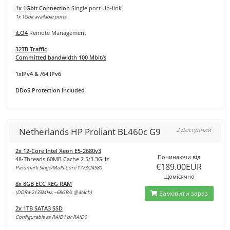
1x 1Gbit Connection
Single port Up-link
1x 1Gbit available ports
iLO4
Remote Management
32TB Traffic
Committed bandwidth 100 Mbit/s
1xIPv4 & /64 IPv6
DDoS Protection Included
Netherlands HP Proliant BL460c G9
2 Доступний
2x 12-Core Intel Xeon E5-2680v3
Починаючи від
48-Threads 60MB Cache 2.5/3.3GHz
€189.00EUR
Passmark Singe/Multi-Core 1773/24580
Щомісячно
8x 8GB ECC REG RAM
(DDR4-2133MHz, ~68GB/s @4/4ch)
Замовити зараз
2x 1TB SATA3 SSD
Configurable as RAID1 or RAID0