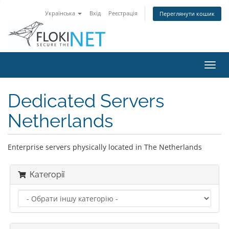
Українська
Вхід
Реєстрація
Переглянути кошик
Пере
наві
Dedicated Servers
Netherlands
Enterprise servers physically located in The Netherlands
Категорії