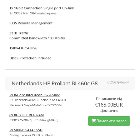
1x 1Gbit Connection
Single port Up-link
2x 10Gbit & 4x 1Gbit available ports
iLO5
Remote Management
32TB Traffic
Committed bandwidth 100 Mbit/s
1xIPv4 & /64 IPv6
DDoS Protection Included
Netherlands HP Proliant BL460c G8
0 Доступний
2x 8-Core Intel Xeon E5-2650v2
Починаючи від
32-Threads 40MB Cache 2.6/3.4GHz
€165.00EUR
Passmark Singe/Multi-Core 1710/17565
Щомісячно
8x 8GB ECC REG RAM
(DDR3-1600MHz, ~51.2GB/s @4/4ch)
Замовити зараз
2x 500GB SATA3 SSD
Configurable as RAID1 or RAID0