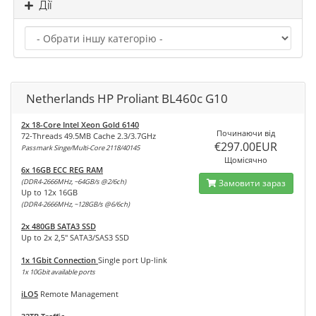
Дії
Netherlands HP Proliant BL460c G10
2x 18-Core Intel Xeon Gold 6140
Починаючи від
72-Threads 49.5MB Cache 2.3/3.7GHz
€297.00EUR
Passmark Singe/Multi-Core 2118/40145
Щомісячно
6x 16GB ECC REG RAM
(DDR4-2666MHz, ~64GB/s @2/6ch)
Замовити зараз
Up to 12x 16GB
(DDR4-2666MHz, ~128GB/s @6/6ch)
2x 480GB SATA3 SSD
Up to 2x 2,5" SATA3/SAS3 SSD
1x 1Gbit Connection
Single port Up-link
1x 10Gbit available ports
iLO5
Remote Management