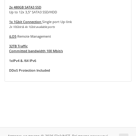
2x 480GB SATA3 SSD
Up to 12x 3,5" SATA3 SSD/HDD
1x 1Gbit Connection
Single port Up-link
2x 10Gbit & 4x 1Gbit available ports
iLO5
Remote Management
32TB Traffic
Committed bandwidth 100 Mbit/s
1xIPv4 & /64 IPv6
DDoS Protection Included