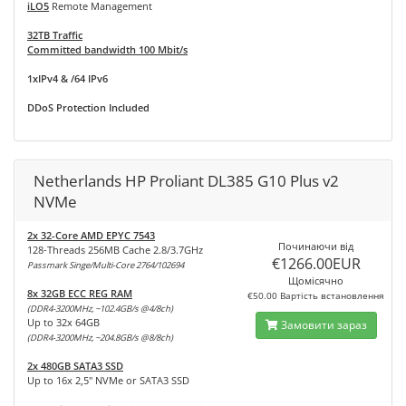
iLO5
Remote Management
32TB Traffic
Committed bandwidth 100 Mbit/s
1xIPv4 & /64 IPv6
DDoS Protection Included
Netherlands HP Proliant DL385 G10 Plus v2
NVMe
2x 32-Core AMD EPYC 7543
Починаючи від
128-Threads 256MB Cache 2.8/3.7GHz
€1266.00EUR
Passmark Singe/Multi-Core 2764/102694
Щомісячно
8x 32GB ECC REG RAM
€50.00 Вартість встановлення
(DDR4-3200MHz, ~102.4GB/s @4/8ch)
Up to 32x 64GB
Замовити зараз
(DDR4-3200MHz, ~204.8GB/s @8/8ch)
2x 480GB SATA3 SSD
Up to 16x 2,5" NVMe or SATA3 SSD