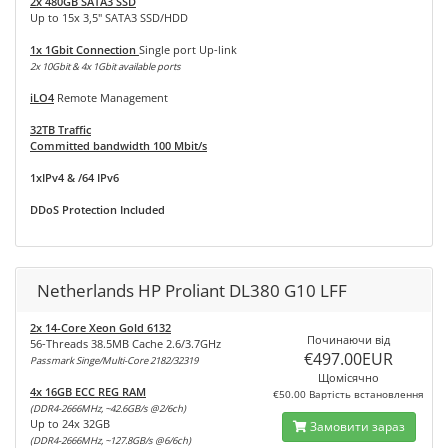
2x 480GB SATA3 SSD
Up to 15x 3,5" SATA3 SSD/HDD
1x 1Gbit Connection
Single port Up-link
2x 10Gbit & 4x 1Gbit available ports
iLO4
Remote Management
32TB Traffic
Committed bandwidth 100 Mbit/s
1xIPv4 & /64 IPv6
DDoS Protection Included
Netherlands HP Proliant DL380 G10 LFF
2x 14-Core Xeon Gold 6132
Починаючи від
56-Threads 38.5MB Cache 2.6/3.7GHz
€497.00EUR
Passmark Singe/Multi-Core 2182/32319
Щомісячно
4x 16GB ECC REG RAM
€50.00 Вартість встановлення
(DDR4-2666MHz, ~42.6GB/s @2/6ch)
Up to 24x 32GB
Замовити зараз
(DDR4-2666MHz, ~127.8GB/s @6/6ch)