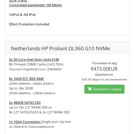
32TB Traffic
Committed bandwidth 100 Mbit/s
1xIPv4 & /64 IPv6
DDoS Protection Included
Netherlands HP Proliant DL360 G10 NVMe
2x 20-Core Intel Xeon Gold 6148
Починаючи від
80-Threads 55MB Cache 2.4/3.7GHz
€473.00EUR
Passmark Singe/Multi-Core = 2040/44923
Щомісячно
6x 16GB ECC REG RAM
€50.00 Вартість встановлення
(DDR4-2666MHz, ~64GB/s @3/6ch)
Up to 24x 32GB
Замовити зараз
(DDR4-2666MHz, ~128GB/s @6/6ch)
2x 480GB SATA3 SSD
Up to 10x 2,5" NVMe SSD or
8x 2,5" SATA3/SAS3 & 2x 2,5" NVMe SSD
1x 1Gbit Connection
Single port Up-link
2x 10Gbit & 4x 1Gbit available ports