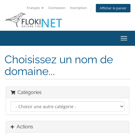
Français
Connexion
Inscription
Afficher le panier
Bascu
la
navig
Choisissez un nom de
domaine...
Catégories
Actions