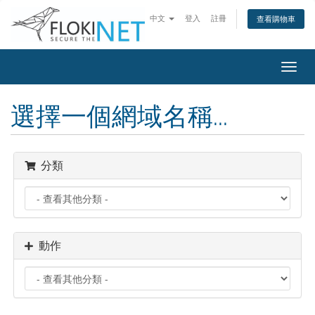
中文
登入
註冊
查看購物車
切
換
導
選擇一個網域名稱...
覽
分類
動作