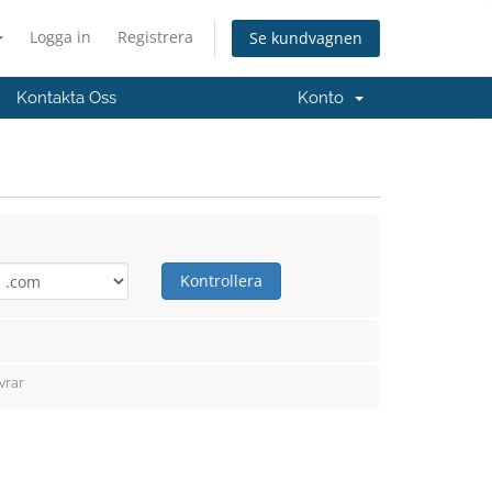
Logga in
Registrera
Se kundvagnen
Kontakta Oss
Konto
Kontrollera
vrar