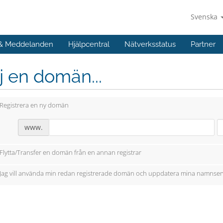
Svenska
 & Meddelanden
Hjälpcentral
Nätverksstatus
Partner
j en domän...
Registrera en ny domän
www.
Flytta/Transfer en domän från en annan registrar
Jag vill använda min redan registrerade domän och uppdatera mina namnser