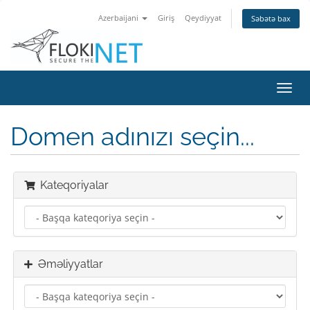
Azerbaijani
Giriş
Qeydiyyat
Səbətə bax
Naviq
keçid
Domen adınızı seçin...
Kateqoriyalar
Əməliyyatlar