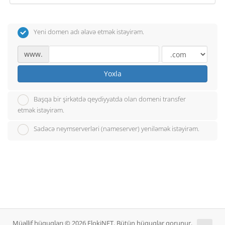
Yeni domen adı əlavə etmək istəyirəm.
www.
Yoxla
Başqa bir şirkətdə qeydiyyatda olan domeni transfer
etmək istəyirəm.
Sadəcə neymserverləri (nameserver) yeniləmək istəyirəm.
Müəllif hüquqları © 2026 FlokiNET. Bütün hüquqlar qorunur.