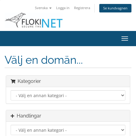
Svenska
Logga in
Registrera
Se kundvagnen
Växla
navig
Välj en domän...
Kategorier
Handlingar