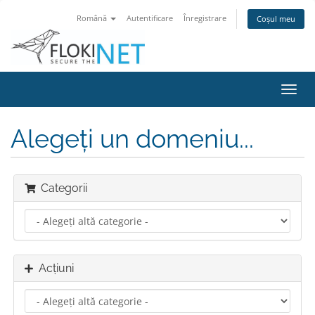
Română
Autentificare
Înregistrare
Coșul meu
Navi
Toggl
Alegeți un domeniu...
Categorii
Acțiuni