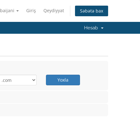
baijani
Giriş
Qeydiyyat
Səbətə bax
Hesab
Yoxla