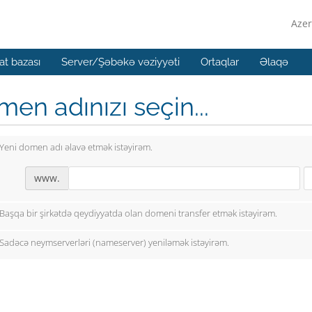
Azer
t bazası
Server/Şəbəkə vəziyyəti
Ortaqlar
Əlaqə
en adınızı seçin...
Yeni domen adı əlavə etmək istəyirəm.
www.
Başqa bir şirkətdə qeydiyyatda olan domeni transfer etmək istəyirəm.
Sadəcə neymserverləri (nameserver) yeniləmək istəyirəm.