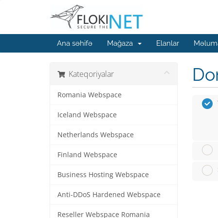
Ana səhifə
Mağaza
Elanlar
Məluma
Dom
Kateqoriyalar
Romania Webspace
Iceland Webspace
Netherlands Webspace
Finland Webspace
Business Hosting Webspace
Anti-DDoS Hardened Webspace
Reseller Webspace Romania