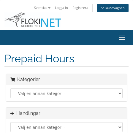
Svenska
Logga in
Registrera
Se kundvagnen
Växla
navig
Prepaid Hours
Kategorier
Handlingar