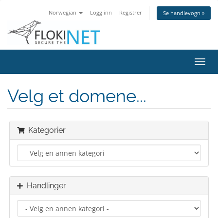
Norwegian
Logg inn
Registrer
Se handlevogn »
Bytt
navig
Velg et domene...
Kategorier
Handlinger