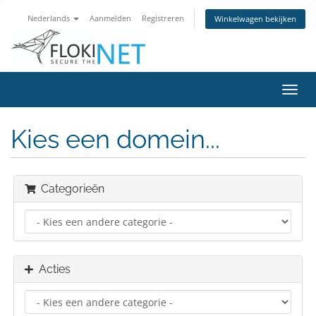
Nederlands
Aanmelden
Registreren
Winkelwagen bekijken
Navig
in-/u
Kies een domein...
Categorieën
Acties