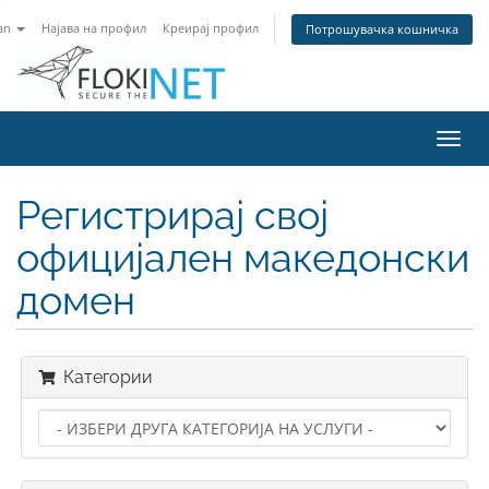
an
Најава на профил
Креирај профил
Потрошувачка кошничка
Вклу
ја
нави
Регистрирај свој
официјален македонски
домен
Категории