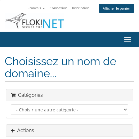
Français
Connexion
Inscription
Afficher le panier
Bascu
la
navig
Choisissez un nom de
domaine...
Catégories
Actions