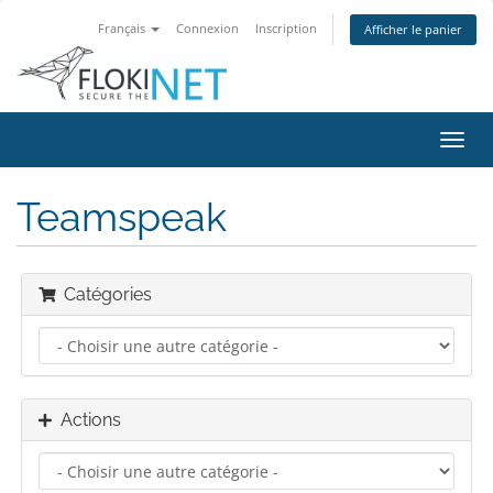
Français
Connexion
Inscription
Afficher le panier
Bascu
la
navig
Teamspeak
Catégories
Actions