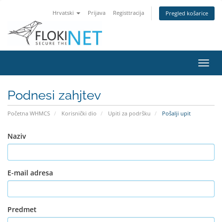
Hrvatski
Prijava
Registtracija
Pregled košarice
Preba
navig
Podnesi zahjtev
Početna WHMCS
Korisnički dio
Upiti za podršku
Pošalji upit
Naziv
E-mail adresa
Predmet