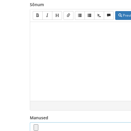
Sõnum
Prev
Manused