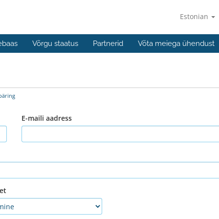
Estonian
ebaas
Võrgu staatus
Partnerid
Võta meiega ühendust
päring
E-maili aadress
et