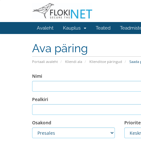
Avaleht
Kauplus
Teated
Teadmist
Ava päring
Portaali avaleht
Kliendi ala
Klienditoe päringud
Saada 
Nimi
Pealkiri
Osakond
Priorite